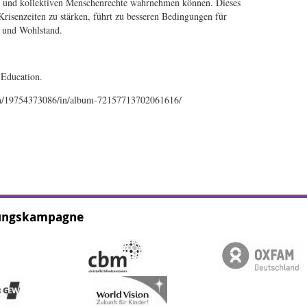
en und kollektiven Menschenrechte wahrnehmen können. Dieses
risenzeiten zu stärken, führt zu besseren Bedingungen für
t und Wohlstand.
 Education.
ion/19754373086/in/album-72157713702061616/
dungskampagne