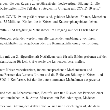
den, die den Zugang zu gebührenfreier, hochwertiger Bildung für alle
 Krisenzeiten sollte Teil der Strategien im Umgang mit COVID-19 sein.“
urch COVID-19 am gefährdetsten sind, gehören Mädchen, Frauen, Menschen
nd 75 Millionen Kinder, die in Krisen und Katastrophengebieten leben.
 mittel- und langfristige Maßnahmen im Umgang mit der COVID-Krise.
 Lösungen gefunden werden, um alle Lernenden unabhängig von ihren
ngleichheiten zu vergrößern oder die Kommerzialisierung von Bildung
ion mit der Zivilgesellschaft Notfallcurricula für alle Bildungsebenen auf den
erstützung für Lehrkräfte sowie die Lernenden bereitstellen.
weitere Krisen vorzubereiten, indem entsprechende Mechanismen und
eue Formen des Lernens fördern und die Rolle von Bildung in Krisen- und
le SDG-4-Konferenz, bei der die unternommenen Maßnahmen ausgewertet
n und sich an Lebensrealitäten, Bedürfnissen und Risiken der Personen einer
 Macht innehaben, z. B. Arme, Menschen mit Behinderungen, Mädchen.
Zweck von Bildung der Aufbau von Wissen und Beziehungen ist, die dazu